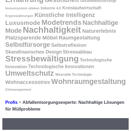
Gesundheitsvorsorge
Kreislaufwirtschaft
Immunsystem stärken
Industrie 4.0
Künstliche Intelligenz
Kryptowährungen
Modetrends
Nachhaltige
Luxusmode
Nachhaltigkeit
Mode
Naturerlebnis
Platzsparende Möbel
Raumgestaltung
Selbstfürsorge
Selbstreflexion
Skandinavisches Design
Stressabbau
Stressbewältigung
Technologische
Innovation
Technologische Innovationen
Umweltschutz
Wearable Technologie
Wohnraumgestaltung
Wohnaccessoires
Zeitmanagement
Profis
>
Abfallentsorgungsexperte: Nachhaltige Lösungen
für Müllprobleme