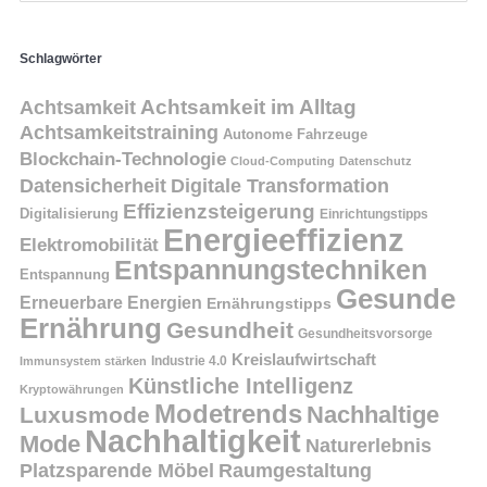
Schlagwörter
Achtsamkeit
Achtsamkeit im Alltag
Achtsamkeitstraining
Autonome Fahrzeuge
Blockchain-Technologie
Cloud-Computing
Datenschutz
Datensicherheit
Digitale Transformation
Effizienzsteigerung
Digitalisierung
Einrichtungstipps
Energieeffizienz
Elektromobilität
Entspannungstechniken
Entspannung
Gesunde
Erneuerbare Energien
Ernährungstipps
Ernährung
Gesundheit
Gesundheitsvorsorge
Kreislaufwirtschaft
Immunsystem stärken
Industrie 4.0
Künstliche Intelligenz
Kryptowährungen
Modetrends
Nachhaltige
Luxusmode
Nachhaltigkeit
Mode
Naturerlebnis
Platzsparende Möbel
Raumgestaltung