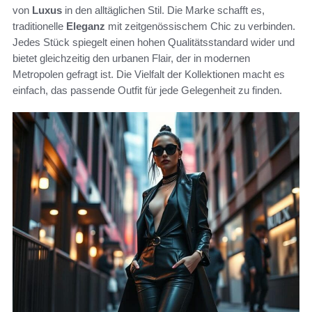
von
Luxus
in den alltäglichen Stil. Die Marke schafft es,
traditionelle
Eleganz
mit zeitgenössischem Chic zu verbinden.
Jedes Stück spiegelt einen hohen Qualitätsstandard wider und
bietet gleichzeitig den urbanen Flair, der in modernen
Metropolen gefragt ist. Die Vielfalt der Kollektionen macht es
einfach, das passende Outfit für jede Gelegenheit zu finden.