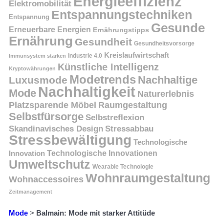
Energieeffizienz
Elektromobilität
Entspannungstechniken
Entspannung
Gesunde
Erneuerbare Energien
Ernährungstipps
Ernährung
Gesundheit
Gesundheitsvorsorge
Kreislaufwirtschaft
Immunsystem stärken
Industrie 4.0
Künstliche Intelligenz
Kryptowährungen
Modetrends
Nachhaltige
Luxusmode
Nachhaltigkeit
Mode
Naturerlebnis
Platzsparende Möbel
Raumgestaltung
Selbstfürsorge
Selbstreflexion
Skandinavisches Design
Stressabbau
Stressbewältigung
Technologische
Innovation
Technologische Innovationen
Umweltschutz
Wearable Technologie
Wohnraumgestaltung
Wohnaccessoires
Zeitmanagement
Mode
>
Balmain: Mode mit starker Attitüde