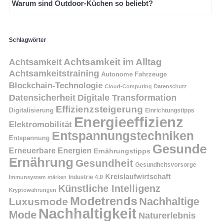
Warum sind Outdoor-Küchen so beliebt?
Schlagwörter
Achtsamkeit
Achtsamkeit im Alltag
Achtsamkeitstraining
Autonome Fahrzeuge
Blockchain-Technologie
Cloud-Computing
Datenschutz
Datensicherheit
Digitale Transformation
Effizienzsteigerung
Digitalisierung
Einrichtungstipps
Energieeffizienz
Elektromobilität
Entspannungstechniken
Entspannung
Gesunde
Erneuerbare Energien
Ernährungstipps
Ernährung
Gesundheit
Gesundheitsvorsorge
Kreislaufwirtschaft
Immunsystem stärken
Industrie 4.0
Künstliche Intelligenz
Kryptowährungen
Modetrends
Nachhaltige
Luxusmode
Nachhaltigkeit
Mode
Naturerlebnis