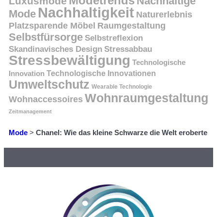
Modetrends
Nachhaltige
Luxusmode
Nachhaltigkeit
Mode
Naturerlebnis
Platzsparende Möbel
Raumgestaltung
Selbstfürsorge
Selbstreflexion
Skandinavisches Design
Stressabbau
Stressbewältigung
Technologische
Innovation
Technologische Innovationen
Umweltschutz
Wearable Technologie
Wohnraumgestaltung
Wohnaccessoires
Zeitmanagement
Mode
>
Chanel: Wie das kleine Schwarze die Welt eroberte