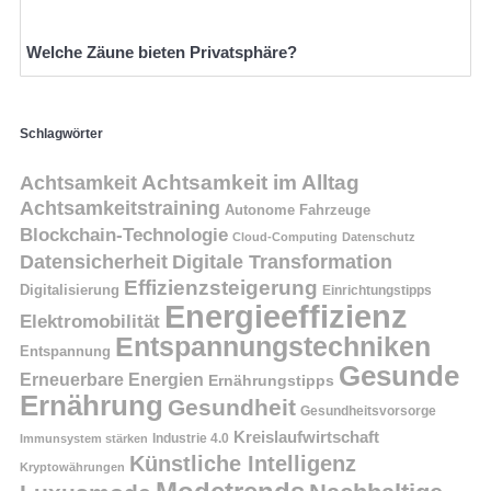
Welche Zäune bieten Privatsphäre?
Schlagwörter
Achtsamkeit
Achtsamkeit im Alltag
Achtsamkeitstraining
Autonome Fahrzeuge
Blockchain-Technologie
Cloud-Computing
Datenschutz
Datensicherheit
Digitale Transformation
Effizienzsteigerung
Digitalisierung
Einrichtungstipps
Energieeffizienz
Elektromobilität
Entspannungstechniken
Entspannung
Gesunde
Erneuerbare Energien
Ernährungstipps
Ernährung
Gesundheit
Gesundheitsvorsorge
Kreislaufwirtschaft
Immunsystem stärken
Industrie 4.0
Künstliche Intelligenz
Kryptowährungen