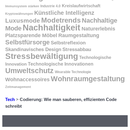
Kreislaufwirtschaft
Immunsystem stärken
Industrie 4.0
Künstliche Intelligenz
Kryptowährungen
Modetrends
Nachhaltige
Luxusmode
Nachhaltigkeit
Mode
Naturerlebnis
Platzsparende Möbel
Raumgestaltung
Selbstfürsorge
Selbstreflexion
Skandinavisches Design
Stressabbau
Stressbewältigung
Technologische
Innovation
Technologische Innovationen
Umweltschutz
Wearable Technologie
Wohnraumgestaltung
Wohnaccessoires
Zeitmanagement
Tech
>
Codierung: Wie man sauberen, effizienten Code
schreibt