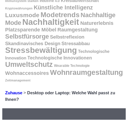
Kreislaufwirtschaft
Immunsystem stärken
Industrie 4.0
Künstliche Intelligenz
Kryptowährungen
Modetrends
Nachhaltige
Luxusmode
Nachhaltigkeit
Mode
Naturerlebnis
Platzsparende Möbel
Raumgestaltung
Selbstfürsorge
Selbstreflexion
Skandinavisches Design
Stressabbau
Stressbewältigung
Technologische
Innovation
Technologische Innovationen
Umweltschutz
Wearable Technologie
Wohnraumgestaltung
Wohnaccessoires
Zeitmanagement
Zuhause
>
Desktop oder Laptop: Welche Wahl passt zu
Ihnen?