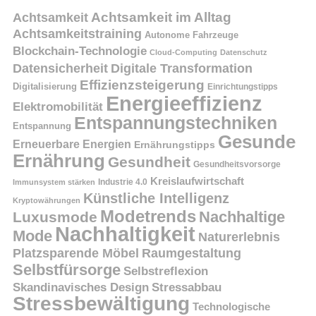
Achtsamkeit
Achtsamkeit im Alltag
Achtsamkeitstraining
Autonome Fahrzeuge
Blockchain-Technologie
Cloud-Computing
Datenschutz
Datensicherheit
Digitale Transformation
Effizienzsteigerung
Digitalisierung
Einrichtungstipps
Energieeffizienz
Elektromobilität
Entspannungstechniken
Entspannung
Gesunde
Erneuerbare Energien
Ernährungstipps
Ernährung
Gesundheit
Gesundheitsvorsorge
Kreislaufwirtschaft
Immunsystem stärken
Industrie 4.0
Künstliche Intelligenz
Kryptowährungen
Modetrends
Nachhaltige
Luxusmode
Nachhaltigkeit
Mode
Naturerlebnis
Platzsparende Möbel
Raumgestaltung
Selbstfürsorge
Selbstreflexion
Skandinavisches Design
Stressabbau
Stressbewältigung
Technologische