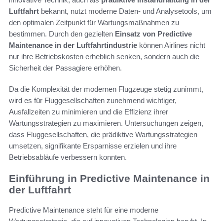
Luftfahrt
bekannt, nutzt moderne Daten- und Analysetools, um
den optimalen Zeitpunkt für Wartungsmaßnahmen zu
bestimmen. Durch den gezielten
Einsatz von Predictive
Maintenance in der Luftfahrtindustrie
können Airlines nicht
nur ihre Betriebskosten erheblich senken, sondern auch die
Sicherheit der Passagiere erhöhen.
Da die Komplexität der modernen Flugzeuge stetig zunimmt,
wird es für Fluggesellschaften zunehmend wichtiger,
Ausfallzeiten zu minimieren und die Effizienz ihrer
Wartungsstrategien zu maximieren. Untersuchungen zeigen,
dass Fluggesellschaften, die prädiktive Wartungsstrategien
umsetzen, signifikante Ersparnisse erzielen und ihre
Betriebsabläufe verbessern konnten.
Einführung in Predictive Maintenance in
der Luftfahrt
Predictive Maintenance steht für eine moderne