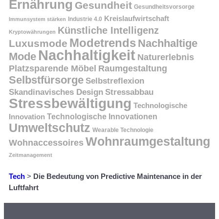
Ernährung
Gesundheit
Gesundheitsvorsorge
Kreislaufwirtschaft
Immunsystem stärken
Industrie 4.0
Künstliche Intelligenz
Kryptowährungen
Modetrends
Nachhaltige
Luxusmode
Nachhaltigkeit
Mode
Naturerlebnis
Platzsparende Möbel
Raumgestaltung
Selbstfürsorge
Selbstreflexion
Skandinavisches Design
Stressabbau
Stressbewältigung
Technologische
Innovation
Technologische Innovationen
Umweltschutz
Wearable Technologie
Wohnraumgestaltung
Wohnaccessoires
Zeitmanagement
Tech
>
Die Bedeutung von Predictive Maintenance in der
Luftfahrt