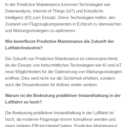
In der Predictive Maintenance kommen Technologien wie
Datenanalyse, Internet of Things (IoT) und Künstliche
Intelligenz (KI) zum Einsatz. Diese Technologien helfen, den
Zustand von Flugzeugkomponenten in Echtzeit zu überwachen
und Wartungsstrategien zu optimieren.
Wie beeinflusst Predictive Maintenance die Zukunft der
Luftfahrtindustrie?
Die Zukunft von Predictive Maintenance ist vielversprechend,
da der Einsatz von fortschrittlichen Technologien wie KI und IoT
neue Möglichkeiten für die Optimierung von Wartungsstrategien
eröffnet. Dies wird nicht nur die Sicherheit erhöhen, sondern
auch die Gesamtkosten für Airlines weiter senken.
Warum ist die Bedeutung prädiktiver Instandhaltung in der
Luftfahrt so hoch?
Die Bedeutung prädiktiver Instandhaltung in der Luftfahrt ist
hoch, da moderne Flugzeuge immer komplexer werden und
einen stetigen Effizienzbedarf haben. Predictive Maintenance