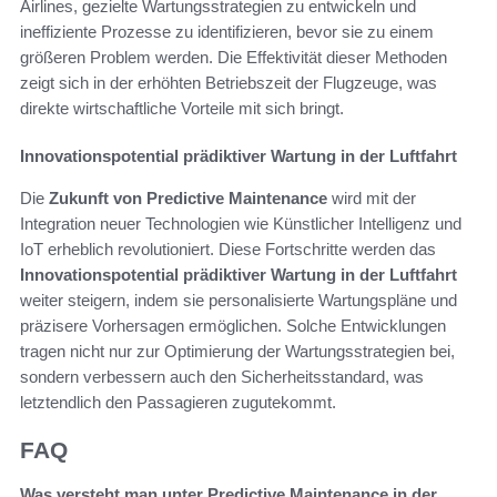
Airlines, gezielte Wartungsstrategien zu entwickeln und
ineffiziente Prozesse zu identifizieren, bevor sie zu einem
größeren Problem werden. Die Effektivität dieser Methoden
zeigt sich in der erhöhten Betriebszeit der Flugzeuge, was
direkte wirtschaftliche Vorteile mit sich bringt.
Innovationspotential prädiktiver Wartung in der Luftfahrt
Die
Zukunft von Predictive Maintenance
wird mit der
Integration neuer Technologien wie Künstlicher Intelligenz und
IoT erheblich revolutioniert. Diese Fortschritte werden das
Innovationspotential prädiktiver Wartung in der Luftfahrt
weiter steigern, indem sie personalisierte Wartungspläne und
präzisere Vorhersagen ermöglichen. Solche Entwicklungen
tragen nicht nur zur Optimierung der Wartungsstrategien bei,
sondern verbessern auch den Sicherheitsstandard, was
letztendlich den Passagieren zugutekommt.
FAQ
Was versteht man unter Predictive Maintenance in der