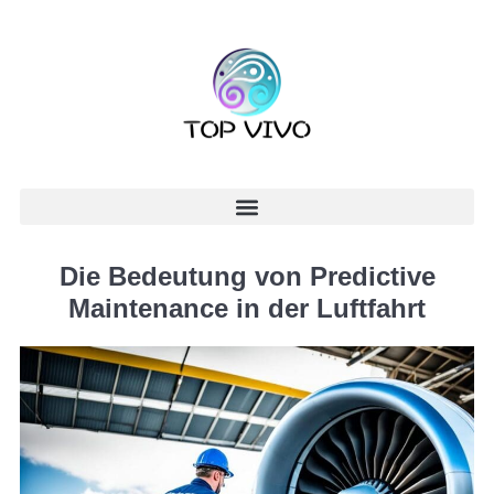
Die Bedeutung von Predictive
Maintenance in der Luftfahrt