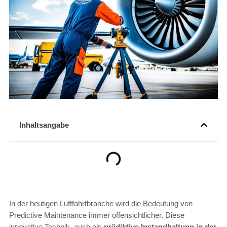
Inhaltsangabe
In der heutigen Luftfahrtbranche wird die Bedeutung von
Predictive Maintenance immer offensichtlicher. Diese
innovative Technik, auch als
prädiktive Instandhaltung in der