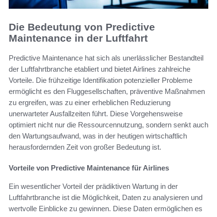
Die Bedeutung von Predictive
Maintenance in der Luftfahrt
Predictive Maintenance hat sich als unerlässlicher Bestandteil
der Luftfahrtbranche etabliert und bietet Airlines zahlreiche
Vorteile. Die frühzeitige Identifikation potenzieller Probleme
ermöglicht es den Fluggesellschaften, präventive Maßnahmen
zu ergreifen, was zu einer erheblichen Reduzierung
unerwarteter Ausfallzeiten führt. Diese Vorgehensweise
optimiert nicht nur die Ressourcennutzung, sondern senkt auch
den Wartungsaufwand, was in der heutigen wirtschaftlich
herausfordernden Zeit von großer Bedeutung ist.
Vorteile von Predictive Maintenance für Airlines
Ein wesentlicher Vorteil der prädiktiven Wartung in der
Luftfahrtbranche ist die Möglichkeit, Daten zu analysieren und
wertvolle Einblicke zu gewinnen. Diese Daten ermöglichen es