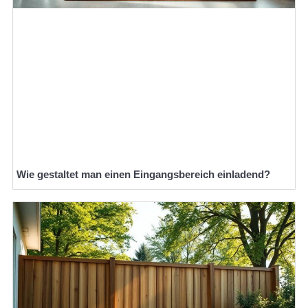
Wie gestaltet man einen Eingangsbereich einladend?