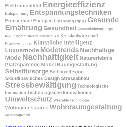
Energieeffizienz
Elektromobilität
Entspannungstechniken
Entspannung
Gesunde
Erneuerbare Energien
Ernährungstipps
Ernährung
Gesundheit
Gesundheitsvorsorge
Kreislaufwirtschaft
Immunsystem stärken
Industrie 4.0
Künstliche Intelligenz
Kryptowährungen
Modetrends
Nachhaltige
Luxusmode
Nachhaltigkeit
Mode
Naturerlebnis
Platzsparende Möbel
Raumgestaltung
Selbstfürsorge
Selbstreflexion
Skandinavisches Design
Stressabbau
Stressbewältigung
Technologische
Innovation
Technologische Innovationen
Umweltschutz
Wearable Technologie
Wohnraumgestaltung
Wohnaccessoires
Zeitmanagement