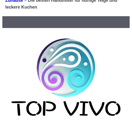
Zuhause
>
Die besten Handmixer für fluffige Teige und
leckere Kuchen