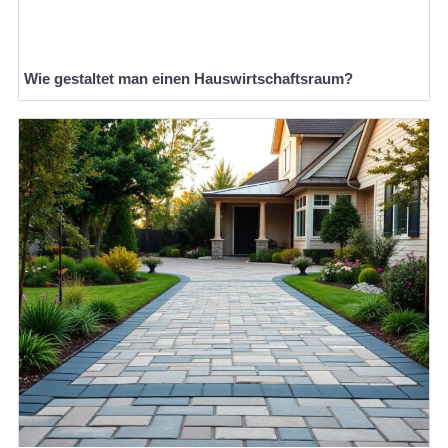
Wie gestaltet man einen Hauswirtschaftsraum?