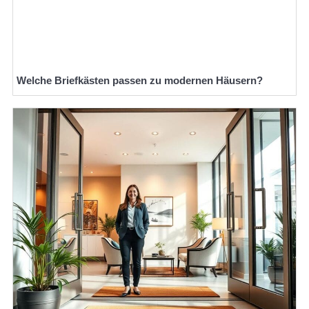
Welche Briefkästen passen zu modernen Häusern?