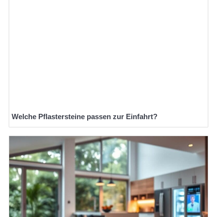
Welche Pflastersteine passen zur Einfahrt?