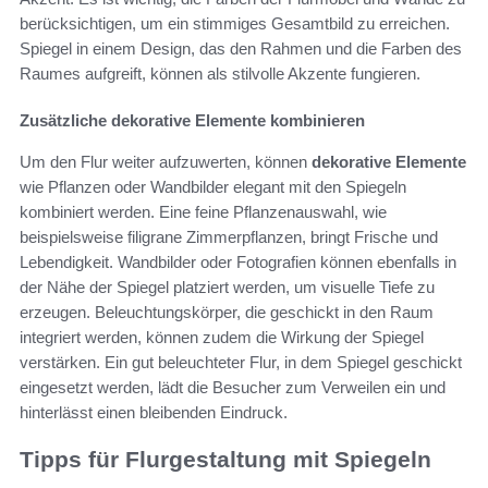
berücksichtigen, um ein stimmiges Gesamtbild zu erreichen.
Spiegel in einem Design, das den Rahmen und die Farben des
Raumes aufgreift, können als stilvolle Akzente fungieren.
Zusätzliche dekorative Elemente kombinieren
Um den Flur weiter aufzuwerten, können
dekorative Elemente
wie Pflanzen oder Wandbilder elegant mit den Spiegeln
kombiniert werden. Eine feine Pflanzenauswahl, wie
beispielsweise filigrane Zimmerpflanzen, bringt Frische und
Lebendigkeit. Wandbilder oder Fotografien können ebenfalls in
der Nähe der Spiegel platziert werden, um visuelle Tiefe zu
erzeugen. Beleuchtungskörper, die geschickt in den Raum
integriert werden, können zudem die Wirkung der Spiegel
verstärken. Ein gut beleuchteter Flur, in dem Spiegel geschickt
eingesetzt werden, lädt die Besucher zum Verweilen ein und
hinterlässt einen bleibenden Eindruck.
Tipps für Flurgestaltung mit Spiegeln