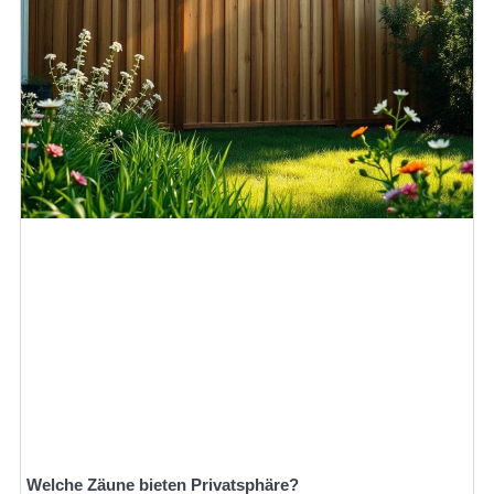
Welche Zäune bieten Privatsphäre?