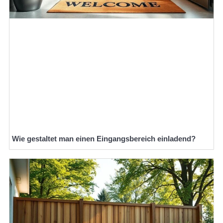
Wie gestaltet man einen Eingangsbereich einladend?