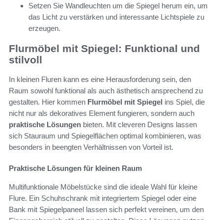
Setzen Sie Wandleuchten um die Spiegel herum ein, um
das Licht zu verstärken und interessante Lichtspiele zu
erzeugen.
Flurmöbel mit Spiegel: Funktional und
stilvoll
In kleinen Fluren kann es eine Herausforderung sein, den
Raum sowohl funktional als auch ästhetisch ansprechend zu
gestalten. Hier kommen
Flurmöbel mit Spiegel
ins Spiel, die
nicht nur als dekoratives Element fungieren, sondern auch
praktische Lösungen
bieten. Mit cleveren Designs lassen
sich Stauraum und Spiegelflächen optimal kombinieren, was
besonders in beengten Verhältnissen von Vorteil ist.
Praktische Lösungen für kleinen Raum
Multifunktionale Möbelstücke sind die ideale Wahl für kleine
Flure. Ein Schuhschrank mit integriertem Spiegel oder eine
Bank mit Spiegelpaneel lassen sich perfekt vereinen, um den