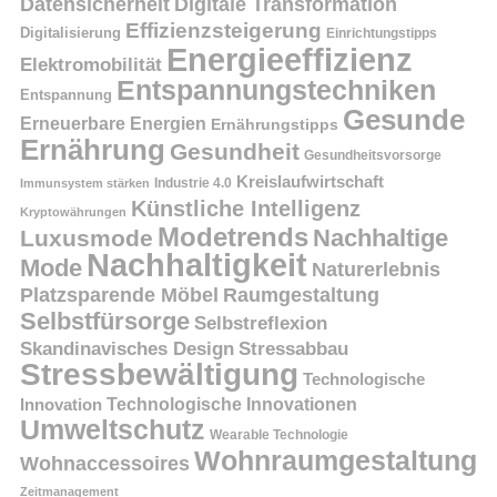
Datensicherheit
Digitale Transformation
Effizienzsteigerung
Digitalisierung
Einrichtungstipps
Energieeffizienz
Elektromobilität
Entspannungstechniken
Entspannung
Gesunde
Erneuerbare Energien
Ernährungstipps
Ernährung
Gesundheit
Gesundheitsvorsorge
Kreislaufwirtschaft
Immunsystem stärken
Industrie 4.0
Künstliche Intelligenz
Kryptowährungen
Modetrends
Nachhaltige
Luxusmode
Nachhaltigkeit
Mode
Naturerlebnis
Platzsparende Möbel
Raumgestaltung
Selbstfürsorge
Selbstreflexion
Skandinavisches Design
Stressabbau
Stressbewältigung
Technologische
Innovation
Technologische Innovationen
Umweltschutz
Wearable Technologie
Wohnraumgestaltung
Wohnaccessoires
Zeitmanagement