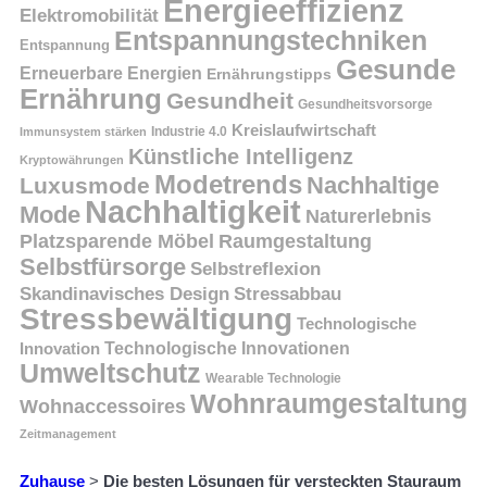
Energieeffizienz
Elektromobilität
Entspannungstechniken
Entspannung
Gesunde
Erneuerbare Energien
Ernährungstipps
Ernährung
Gesundheit
Gesundheitsvorsorge
Kreislaufwirtschaft
Immunsystem stärken
Industrie 4.0
Künstliche Intelligenz
Kryptowährungen
Modetrends
Nachhaltige
Luxusmode
Nachhaltigkeit
Mode
Naturerlebnis
Platzsparende Möbel
Raumgestaltung
Selbstfürsorge
Selbstreflexion
Skandinavisches Design
Stressabbau
Stressbewältigung
Technologische
Innovation
Technologische Innovationen
Umweltschutz
Wearable Technologie
Wohnraumgestaltung
Wohnaccessoires
Zeitmanagement
Zuhause
>
Die besten Lösungen für versteckten Stauraum