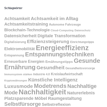
Schlagwörter
Achtsamkeit
Achtsamkeit im Alltag
Achtsamkeitstraining
Autonome Fahrzeuge
Blockchain-Technologie
Cloud-Computing
Datenschutz
Datensicherheit
Digitale Transformation
Effizienzsteigerung
Digitalisierung
Einrichtungstipps
Energieeffizienz
Elektromobilität
Entspannungstechniken
Entspannung
Gesunde
Erneuerbare Energien
Ernährungstipps
Ernährung
Gesundheit
Gesundheitsvorsorge
Kreislaufwirtschaft
Immunsystem stärken
Industrie 4.0
Künstliche Intelligenz
Kryptowährungen
Modetrends
Nachhaltige
Luxusmode
Nachhaltigkeit
Mode
Naturerlebnis
Platzsparende Möbel
Raumgestaltung
Selbstfürsorge
Selbstreflexion