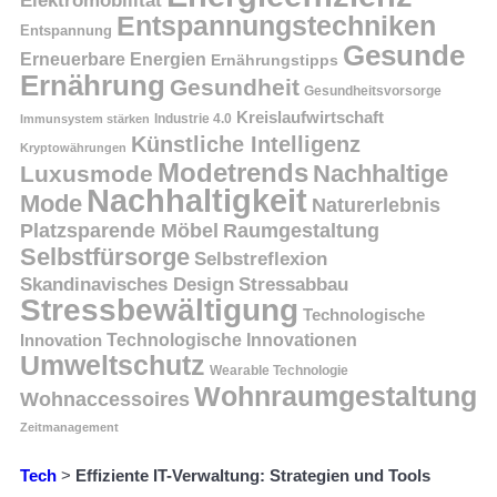
Elektromobilität
Entspannungstechniken
Entspannung
Gesunde
Erneuerbare Energien
Ernährungstipps
Ernährung
Gesundheit
Gesundheitsvorsorge
Kreislaufwirtschaft
Immunsystem stärken
Industrie 4.0
Künstliche Intelligenz
Kryptowährungen
Modetrends
Nachhaltige
Luxusmode
Nachhaltigkeit
Mode
Naturerlebnis
Platzsparende Möbel
Raumgestaltung
Selbstfürsorge
Selbstreflexion
Skandinavisches Design
Stressabbau
Stressbewältigung
Technologische
Innovation
Technologische Innovationen
Umweltschutz
Wearable Technologie
Wohnraumgestaltung
Wohnaccessoires
Zeitmanagement
Tech
>
Effiziente IT-Verwaltung: Strategien und Tools