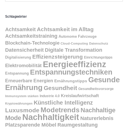
Schlagwörter
Achtsamkeit
Achtsamkeit im Alltag
Achtsamkeitstraining
Autonome Fahrzeuge
Blockchain-Technologie
Cloud-Computing
Datenschutz
Datensicherheit
Digitale Transformation
Effizienzsteigerung
Digitalisierung
Einrichtungstipps
Energieeffizienz
Elektromobilität
Entspannungstechniken
Entspannung
Gesunde
Erneuerbare Energien
Ernährungstipps
Ernährung
Gesundheit
Gesundheitsvorsorge
Kreislaufwirtschaft
Immunsystem stärken
Industrie 4.0
Künstliche Intelligenz
Kryptowährungen
Modetrends
Nachhaltige
Luxusmode
Nachhaltigkeit
Mode
Naturerlebnis
Platzsparende Möbel
Raumgestaltung