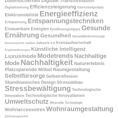
Datensicherheit
Digitale Transformation
Effizienzsteigerung
Digitalisierung
Einrichtungstipps
Energieeffizienz
Elektromobilität
Entspannungstechniken
Entspannung
Gesunde
Erneuerbare Energien
Ernährungstipps
Ernährung
Gesundheit
Gesundheitsvorsorge
Kreislaufwirtschaft
Immunsystem stärken
Industrie 4.0
Künstliche Intelligenz
Kryptowährungen
Modetrends
Nachhaltige
Luxusmode
Nachhaltigkeit
Mode
Naturerlebnis
Platzsparende Möbel
Raumgestaltung
Selbstfürsorge
Selbstreflexion
Skandinavisches Design
Stressabbau
Stressbewältigung
Technologische
Innovation
Technologische Innovationen
Umweltschutz
Wearable Technologie
Wohnraumgestaltung
Wohnaccessoires
Zeitmanagement