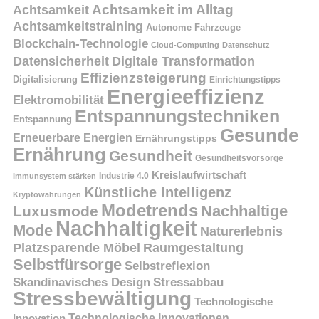
Achtsamkeit
Achtsamkeit im Alltag
Achtsamkeitstraining
Autonome Fahrzeuge
Blockchain-Technologie
Cloud-Computing
Datenschutz
Datensicherheit
Digitale Transformation
Effizienzsteigerung
Digitalisierung
Einrichtungstipps
Energieeffizienz
Elektromobilität
Entspannungstechniken
Entspannung
Gesunde
Erneuerbare Energien
Ernährungstipps
Ernährung
Gesundheit
Gesundheitsvorsorge
Kreislaufwirtschaft
Immunsystem stärken
Industrie 4.0
Künstliche Intelligenz
Kryptowährungen
Modetrends
Nachhaltige
Luxusmode
Nachhaltigkeit
Mode
Naturerlebnis
Platzsparende Möbel
Raumgestaltung
Selbstfürsorge
Selbstreflexion
Skandinavisches Design
Stressabbau
Stressbewältigung
Technologische
Innovation
Technologische Innovationen