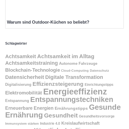
Warum sind Outdoor-Küchen so beliebt?
Schlagwörter
Achtsamkeit
Achtsamkeit im Alltag
Achtsamkeitstraining
Autonome Fahrzeuge
Blockchain-Technologie
Cloud-Computing
Datenschutz
Datensicherheit
Digitale Transformation
Effizienzsteigerung
Digitalisierung
Einrichtungstipps
Energieeffizienz
Elektromobilität
Entspannungstechniken
Entspannung
Gesunde
Erneuerbare Energien
Ernährungstipps
Ernährung
Gesundheit
Gesundheitsvorsorge
Kreislaufwirtschaft
Immunsystem stärken
Industrie 4.0