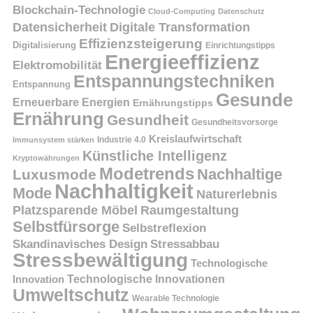
Blockchain-Technologie
Cloud-Computing
Datenschutz
Datensicherheit
Digitale Transformation
Effizienzsteigerung
Digitalisierung
Einrichtungstipps
Energieeffizienz
Elektromobilität
Entspannungstechniken
Entspannung
Gesunde
Erneuerbare Energien
Ernährungstipps
Ernährung
Gesundheit
Gesundheitsvorsorge
Kreislaufwirtschaft
Immunsystem stärken
Industrie 4.0
Künstliche Intelligenz
Kryptowährungen
Modetrends
Nachhaltige
Luxusmode
Nachhaltigkeit
Mode
Naturerlebnis
Platzsparende Möbel
Raumgestaltung
Selbstfürsorge
Selbstreflexion
Skandinavisches Design
Stressabbau
Stressbewältigung
Technologische
Innovation
Technologische Innovationen
Umweltschutz
Wearable Technologie