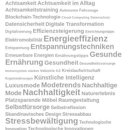
Achtsamkeit
Achtsamkeit im Alltag
Achtsamkeitstraining
Autonome Fahrzeuge
Blockchain-Technologie
Cloud-Computing
Datenschutz
Datensicherheit
Digitale Transformation
Effizienzsteigerung
Digitalisierung
Einrichtungstipps
Energieeffizienz
Elektromobilität
Entspannungstechniken
Entspannung
Gesunde
Erneuerbare Energien
Ernährungstipps
Ernährung
Gesundheit
Gesundheitsvorsorge
Kreislaufwirtschaft
Immunsystem stärken
Industrie 4.0
Künstliche Intelligenz
Kryptowährungen
Modetrends
Nachhaltige
Luxusmode
Nachhaltigkeit
Mode
Naturerlebnis
Platzsparende Möbel
Raumgestaltung
Selbstfürsorge
Selbstreflexion
Skandinavisches Design
Stressabbau
Stressbewältigung
Technologische
Innovation
Technologische Innovationen