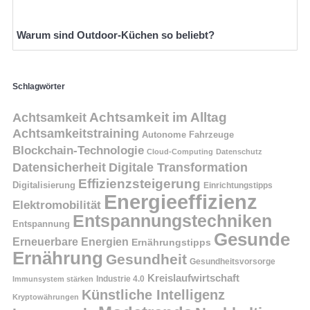
Warum sind Outdoor-Küchen so beliebt?
Schlagwörter
Achtsamkeit
Achtsamkeit im Alltag
Achtsamkeitstraining
Autonome Fahrzeuge
Blockchain-Technologie
Cloud-Computing
Datenschutz
Datensicherheit
Digitale Transformation
Effizienzsteigerung
Digitalisierung
Einrichtungstipps
Energieeffizienz
Elektromobilität
Entspannungstechniken
Entspannung
Gesunde
Erneuerbare Energien
Ernährungstipps
Ernährung
Gesundheit
Gesundheitsvorsorge
Kreislaufwirtschaft
Immunsystem stärken
Industrie 4.0
Künstliche Intelligenz
Kryptowährungen