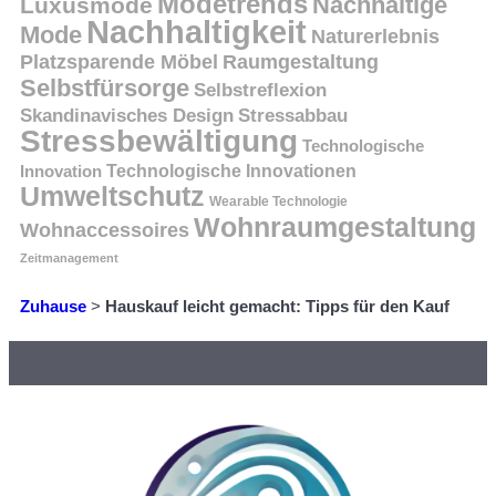
Modetrends
Nachhaltige
Luxusmode
Nachhaltigkeit
Mode
Naturerlebnis
Platzsparende Möbel
Raumgestaltung
Selbstfürsorge
Selbstreflexion
Skandinavisches Design
Stressabbau
Stressbewältigung
Technologische
Innovation
Technologische Innovationen
Umweltschutz
Wearable Technologie
Wohnraumgestaltung
Wohnaccessoires
Zeitmanagement
Zuhause
>
Hauskauf leicht gemacht: Tipps für den Kauf