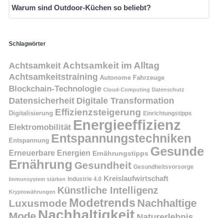
Warum sind Outdoor-Küchen so beliebt?
Schlagwörter
Achtsamkeit
Achtsamkeit im Alltag
Achtsamkeitstraining
Autonome Fahrzeuge
Blockchain-Technologie
Cloud-Computing
Datenschutz
Datensicherheit
Digitale Transformation
Effizienzsteigerung
Digitalisierung
Einrichtungstipps
Energieeffizienz
Elektromobilität
Entspannungstechniken
Entspannung
Gesunde
Erneuerbare Energien
Ernährungstipps
Ernährung
Gesundheit
Gesundheitsvorsorge
Kreislaufwirtschaft
Immunsystem stärken
Industrie 4.0
Künstliche Intelligenz
Kryptowährungen
Modetrends
Nachhaltige
Luxusmode
Nachhaltigkeit
Mode
Naturerlebnis