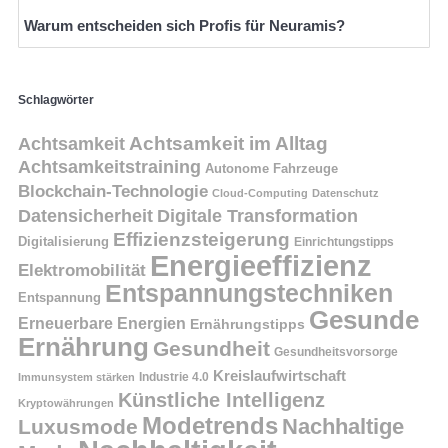
Warum entscheiden sich Profis für Neuramis?
Schlagwörter
Achtsamkeit
Achtsamkeit im Alltag
Achtsamkeitstraining
Autonome Fahrzeuge
Blockchain-Technologie
Cloud-Computing
Datenschutz
Datensicherheit
Digitale Transformation
Effizienzsteigerung
Digitalisierung
Einrichtungstipps
Energieeffizienz
Elektromobilität
Entspannungstechniken
Entspannung
Gesunde
Erneuerbare Energien
Ernährungstipps
Ernährung
Gesundheit
Gesundheitsvorsorge
Kreislaufwirtschaft
Immunsystem stärken
Industrie 4.0
Künstliche Intelligenz
Kryptowährungen
Modetrends
Nachhaltige
Luxusmode