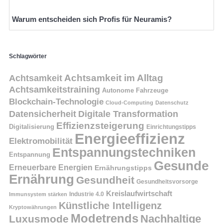
Warum entscheiden sich Profis für Neuramis?
Schlagwörter
Achtsamkeit
Achtsamkeit im Alltag
Achtsamkeitstraining
Autonome Fahrzeuge
Blockchain-Technologie
Cloud-Computing
Datenschutz
Datensicherheit
Digitale Transformation
Effizienzsteigerung
Digitalisierung
Einrichtungstipps
Energieeffizienz
Elektromobilität
Entspannungstechniken
Entspannung
Gesunde
Erneuerbare Energien
Ernährungstipps
Ernährung
Gesundheit
Gesundheitsvorsorge
Kreislaufwirtschaft
Immunsystem stärken
Industrie 4.0
Künstliche Intelligenz
Kryptowährungen
Modetrends
Nachhaltige
Luxusmode