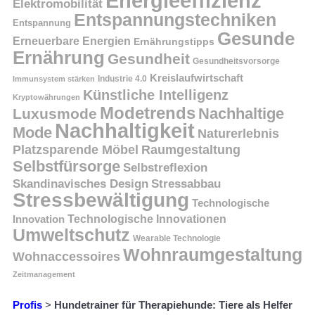
Energieeffizienz
Elektromobilität
Entspannungstechniken
Entspannung
Gesunde
Erneuerbare Energien
Ernährungstipps
Ernährung
Gesundheit
Gesundheitsvorsorge
Kreislaufwirtschaft
Immunsystem stärken
Industrie 4.0
Künstliche Intelligenz
Kryptowährungen
Modetrends
Nachhaltige
Luxusmode
Nachhaltigkeit
Mode
Naturerlebnis
Platzsparende Möbel
Raumgestaltung
Selbstfürsorge
Selbstreflexion
Skandinavisches Design
Stressabbau
Stressbewältigung
Technologische
Innovation
Technologische Innovationen
Umweltschutz
Wearable Technologie
Wohnraumgestaltung
Wohnaccessoires
Zeitmanagement
Profis
>
Hundetrainer für Therapiehunde: Tiere als Helfer