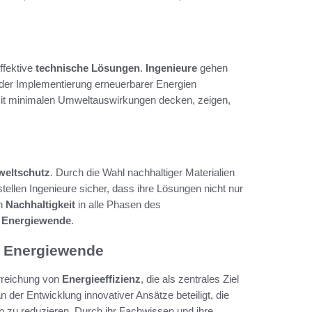
ffektive
technische Lösungen
.
Ingenieure
gehen
 der Implementierung erneuerbarer Energien
 mit minimalen Umweltauswirkungen decken, zeigen,
eltschutz
. Durch die Wahl nachhaltiger Materialien
ellen Ingenieure sicher, dass ihre Lösungen nicht nur
on
Nachhaltigkeit
in alle Phasen des
r
Energiewende
.
er Energiewende
Erreichung von
Energieeffizienz
, die als zentrales Ziel
der Entwicklung innovativer Ansätze beteiligt, die
n zu reduzieren. Durch ihr Fachwissen und ihre