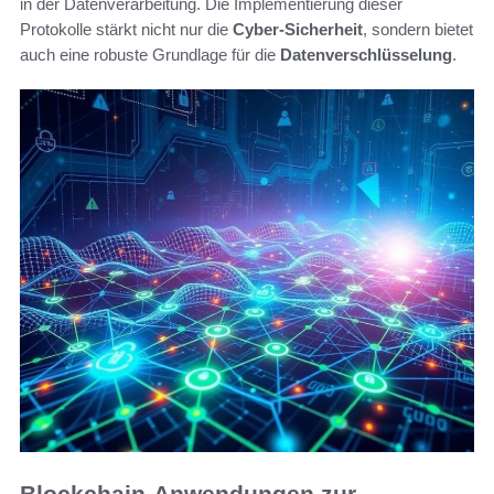
in der Datenverarbeitung. Die Implementierung dieser
Protokolle stärkt nicht nur die
Cyber-Sicherheit
, sondern bietet
auch eine robuste Grundlage für die
Datenverschlüsselung
.
Blockchain-Anwendungen zur