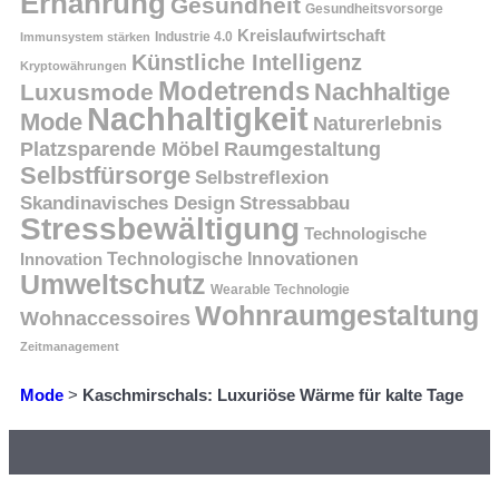
Ernährung
Gesundheit
Gesundheitsvorsorge
Kreislaufwirtschaft
Immunsystem stärken
Industrie 4.0
Künstliche Intelligenz
Kryptowährungen
Modetrends
Nachhaltige
Luxusmode
Nachhaltigkeit
Mode
Naturerlebnis
Platzsparende Möbel
Raumgestaltung
Selbstfürsorge
Selbstreflexion
Skandinavisches Design
Stressabbau
Stressbewältigung
Technologische
Innovation
Technologische Innovationen
Umweltschutz
Wearable Technologie
Wohnraumgestaltung
Wohnaccessoires
Zeitmanagement
Mode
>
Kaschmirschals: Luxuriöse Wärme für kalte Tage