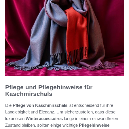
Pflege und Pflegehinweise für
Kaschmirschals
Die
Pflege von Kaschmirschals
ist entscheidend für ihre
Langlebigkeit und Eleganz. Um sicherzustellen, dass diese
luxuriösen
Winteraccessoires
lange in einem einwandfreien
Zustand bleiben, sollten einige wichtige
Pflegehinweise