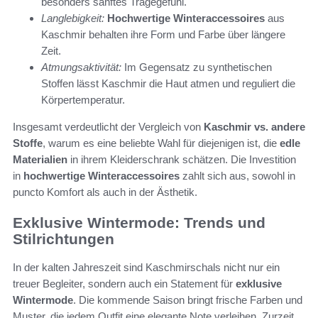
besonders sanftes Tragegefühl.
Langlebigkeit:
Hochwertige Winteraccessoires
aus
Kaschmir behalten ihre Form und Farbe über längere
Zeit.
Atmungsaktivität:
Im Gegensatz zu synthetischen
Stoffen lässt Kaschmir die Haut atmen und reguliert die
Körpertemperatur.
Insgesamt verdeutlicht der Vergleich von
Kaschmir vs. andere
Stoffe
, warum es eine beliebte Wahl für diejenigen ist, die
edle
Materialien
in ihrem Kleiderschrank schätzen. Die Investition
in
hochwertige Winteraccessoires
zahlt sich aus, sowohl in
puncto Komfort als auch in der Ästhetik.
Exklusive Wintermode: Trends und
Stilrichtungen
In der kalten Jahreszeit sind Kaschmirschals nicht nur ein
treuer Begleiter, sondern auch ein Statement für
exklusive
Wintermode
. Die kommende Saison bringt frische Farben und
Muster, die jedem Outfit eine elegante Note verleihen. Zurzeit