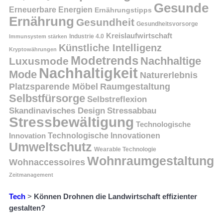
Gesunde
Erneuerbare Energien
Ernährungstipps
Ernährung
Gesundheit
Gesundheitsvorsorge
Kreislaufwirtschaft
Immunsystem stärken
Industrie 4.0
Künstliche Intelligenz
Kryptowährungen
Modetrends
Nachhaltige
Luxusmode
Nachhaltigkeit
Mode
Naturerlebnis
Platzsparende Möbel
Raumgestaltung
Selbstfürsorge
Selbstreflexion
Skandinavisches Design
Stressabbau
Stressbewältigung
Technologische
Innovation
Technologische Innovationen
Umweltschutz
Wearable Technologie
Wohnraumgestaltung
Wohnaccessoires
Zeitmanagement
Tech
>
Können Drohnen die Landwirtschaft effizienter
gestalten?