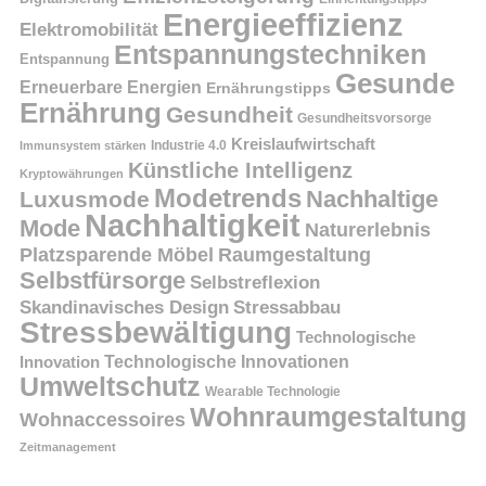
Energieeffizienz
Elektromobilität
Entspannungstechniken
Entspannung
Gesunde
Erneuerbare Energien
Ernährungstipps
Ernährung
Gesundheit
Gesundheitsvorsorge
Kreislaufwirtschaft
Immunsystem stärken
Industrie 4.0
Künstliche Intelligenz
Kryptowährungen
Modetrends
Nachhaltige
Luxusmode
Nachhaltigkeit
Mode
Naturerlebnis
Platzsparende Möbel
Raumgestaltung
Selbstfürsorge
Selbstreflexion
Skandinavisches Design
Stressabbau
Stressbewältigung
Technologische
Innovation
Technologische Innovationen
Umweltschutz
Wearable Technologie
Wohnraumgestaltung
Wohnaccessoires
Zeitmanagement