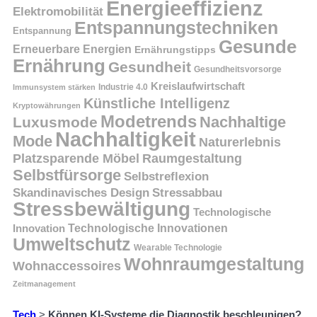
Energieeffizienz
Elektromobilität
Entspannungstechniken
Entspannung
Gesunde
Erneuerbare Energien
Ernährungstipps
Ernährung
Gesundheit
Gesundheitsvorsorge
Kreislaufwirtschaft
Immunsystem stärken
Industrie 4.0
Künstliche Intelligenz
Kryptowährungen
Modetrends
Nachhaltige
Luxusmode
Nachhaltigkeit
Mode
Naturerlebnis
Platzsparende Möbel
Raumgestaltung
Selbstfürsorge
Selbstreflexion
Skandinavisches Design
Stressabbau
Stressbewältigung
Technologische
Innovation
Technologische Innovationen
Umweltschutz
Wearable Technologie
Wohnraumgestaltung
Wohnaccessoires
Zeitmanagement
Tech
>
Können KI-Systeme die Diagnostik beschleunigen?