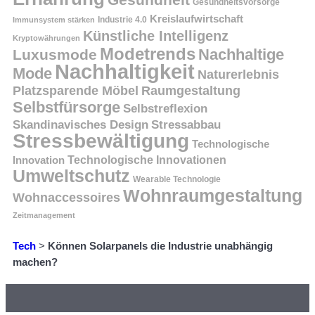
Gesundheitsvorsorge
Kreislaufwirtschaft
Immunsystem stärken
Industrie 4.0
Künstliche Intelligenz
Kryptowährungen
Modetrends
Nachhaltige
Luxusmode
Nachhaltigkeit
Mode
Naturerlebnis
Platzsparende Möbel
Raumgestaltung
Selbstfürsorge
Selbstreflexion
Skandinavisches Design
Stressabbau
Stressbewältigung
Technologische
Innovation
Technologische Innovationen
Umweltschutz
Wearable Technologie
Wohnraumgestaltung
Wohnaccessoires
Zeitmanagement
Tech
>
Können Solarpanels die Industrie unabhängig
machen?