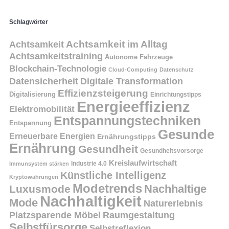
Schlagwörter
Achtsamkeit
Achtsamkeit im Alltag
Achtsamkeitstraining
Autonome Fahrzeuge
Blockchain-Technologie
Cloud-Computing
Datenschutz
Datensicherheit
Digitale Transformation
Effizienzsteigerung
Digitalisierung
Einrichtungstipps
Energieeffizienz
Elektromobilität
Entspannungstechniken
Entspannung
Gesunde
Erneuerbare Energien
Ernährungstipps
Ernährung
Gesundheit
Gesundheitsvorsorge
Kreislaufwirtschaft
Immunsystem stärken
Industrie 4.0
Künstliche Intelligenz
Kryptowährungen
Modetrends
Nachhaltige
Luxusmode
Nachhaltigkeit
Mode
Naturerlebnis
Platzsparende Möbel
Raumgestaltung
Selbstfürsorge
Selbstreflexion