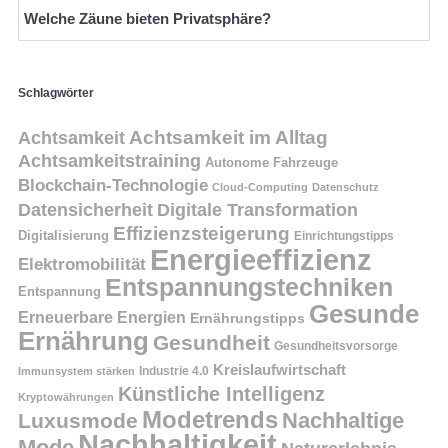
Welche Zäune bieten Privatsphäre?
Schlagwörter
Achtsamkeit
Achtsamkeit im Alltag
Achtsamkeitstraining
Autonome Fahrzeuge
Blockchain-Technologie
Cloud-Computing
Datenschutz
Datensicherheit
Digitale Transformation
Effizienzsteigerung
Digitalisierung
Einrichtungstipps
Energieeffizienz
Elektromobilität
Entspannungstechniken
Entspannung
Gesunde
Erneuerbare Energien
Ernährungstipps
Ernährung
Gesundheit
Gesundheitsvorsorge
Kreislaufwirtschaft
Immunsystem stärken
Industrie 4.0
Künstliche Intelligenz
Kryptowährungen
Modetrends
Nachhaltige
Luxusmode
Nachhaltigkeit
Mode