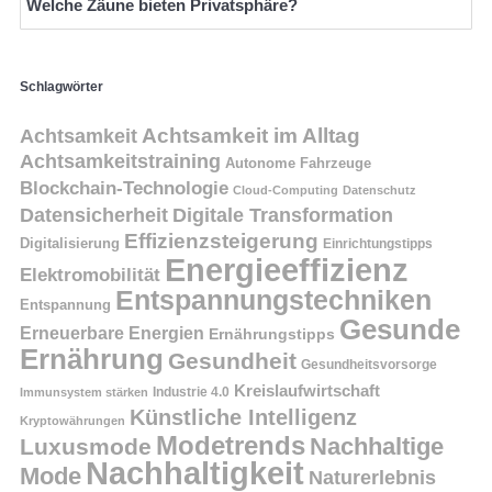
Welche Zäune bieten Privatsphäre?
Schlagwörter
Achtsamkeit
Achtsamkeit im Alltag
Achtsamkeitstraining
Autonome Fahrzeuge
Blockchain-Technologie
Cloud-Computing
Datenschutz
Datensicherheit
Digitale Transformation
Effizienzsteigerung
Digitalisierung
Einrichtungstipps
Energieeffizienz
Elektromobilität
Entspannungstechniken
Entspannung
Gesunde
Erneuerbare Energien
Ernährungstipps
Ernährung
Gesundheit
Gesundheitsvorsorge
Kreislaufwirtschaft
Immunsystem stärken
Industrie 4.0
Künstliche Intelligenz
Kryptowährungen
Modetrends
Nachhaltige
Luxusmode
Nachhaltigkeit
Mode
Naturerlebnis