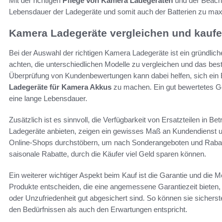
Mit der richtigen
Pflege von Kamera Ladegeräten
und der Beacht
Lebensdauer der Ladegeräte und somit auch der Batterien zu max
Kamera Ladegeräte vergleichen und kauf
Bei der Auswahl der richtigen Kamera Ladegeräte ist ein gründlich
achten, die unterschiedlichen Modelle zu vergleichen und das best
Überprüfung von Kundenbewertungen kann dabei helfen, sich ein Bi
Ladegeräte für Kamera Akkus
zu machen. Ein gut bewertetes Ger
eine lange Lebensdauer.
Zusätzlich ist es sinnvoll, die Verfügbarkeit von Ersatzteilen in Bet
Ladegeräte anbieten, zeigen ein gewisses Maß an Kundendienst und
Online-Shops durchstöbern, um nach Sonderangeboten und Rabat
saisonale Rabatte, durch die Käufer viel Geld sparen können.
Ein weiterer wichtiger Aspekt beim Kauf ist die Garantie und die M
Produkte entscheiden, die eine angemessene Garantiezeit bieten,
oder Unzufriedenheit gut abgesichert sind. So können sie sichers
den Bedürfnissen als auch den Erwartungen entspricht.