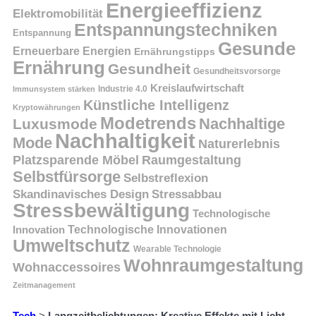
Energieeffizienz
Elektromobilität
Entspannungstechniken
Entspannung
Gesunde
Erneuerbare Energien
Ernährungstipps
Ernährung
Gesundheit
Gesundheitsvorsorge
Kreislaufwirtschaft
Immunsystem stärken
Industrie 4.0
Künstliche Intelligenz
Kryptowährungen
Modetrends
Nachhaltige
Luxusmode
Nachhaltigkeit
Mode
Naturerlebnis
Platzsparende Möbel
Raumgestaltung
Selbstfürsorge
Selbstreflexion
Skandinavisches Design
Stressabbau
Stressbewältigung
Technologische
Innovation
Technologische Innovationen
Umweltschutz
Wearable Technologie
Wohnraumgestaltung
Wohnaccessoires
Zeitmanagement
Tech
>
Langzeitbelichtungen: Kreative Effekte mit Licht