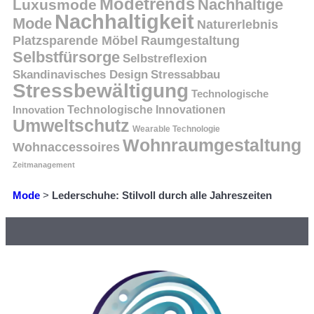
Modetrends
Nachhaltige
Luxusmode
Nachhaltigkeit
Mode
Naturerlebnis
Platzsparende Möbel
Raumgestaltung
Selbstfürsorge
Selbstreflexion
Skandinavisches Design
Stressabbau
Stressbewältigung
Technologische
Innovation
Technologische Innovationen
Umweltschutz
Wearable Technologie
Wohnraumgestaltung
Wohnaccessoires
Zeitmanagement
Mode
>
Lederschuhe: Stilvoll durch alle Jahreszeiten