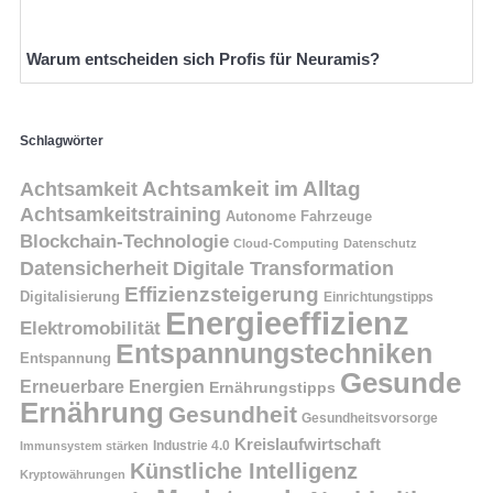
Warum entscheiden sich Profis für Neuramis?
Schlagwörter
Achtsamkeit
Achtsamkeit im Alltag
Achtsamkeitstraining
Autonome Fahrzeuge
Blockchain-Technologie
Cloud-Computing
Datenschutz
Datensicherheit
Digitale Transformation
Effizienzsteigerung
Digitalisierung
Einrichtungstipps
Energieeffizienz
Elektromobilität
Entspannungstechniken
Entspannung
Gesunde
Erneuerbare Energien
Ernährungstipps
Ernährung
Gesundheit
Gesundheitsvorsorge
Kreislaufwirtschaft
Immunsystem stärken
Industrie 4.0
Künstliche Intelligenz
Kryptowährungen