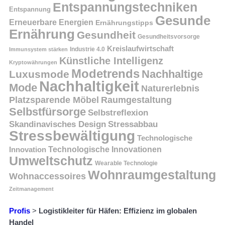
Entspannungstechniken
Entspannung
Gesunde
Erneuerbare Energien
Ernährungstipps
Ernährung
Gesundheit
Gesundheitsvorsorge
Kreislaufwirtschaft
Immunsystem stärken
Industrie 4.0
Künstliche Intelligenz
Kryptowährungen
Modetrends
Nachhaltige
Luxusmode
Nachhaltigkeit
Mode
Naturerlebnis
Platzsparende Möbel
Raumgestaltung
Selbstfürsorge
Selbstreflexion
Skandinavisches Design
Stressabbau
Stressbewältigung
Technologische
Innovation
Technologische Innovationen
Umweltschutz
Wearable Technologie
Wohnraumgestaltung
Wohnaccessoires
Zeitmanagement
Profis
>
Logistikleiter für Häfen: Effizienz im globalen
Handel