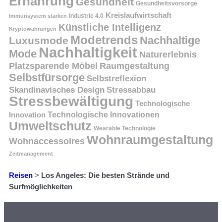
Ernährung
Gesundheit
Gesundheitsvorsorge
Kreislaufwirtschaft
Immunsystem stärken
Industrie 4.0
Künstliche Intelligenz
Kryptowährungen
Modetrends
Nachhaltige
Luxusmode
Nachhaltigkeit
Mode
Naturerlebnis
Platzsparende Möbel
Raumgestaltung
Selbstfürsorge
Selbstreflexion
Skandinavisches Design
Stressabbau
Stressbewältigung
Technologische
Innovation
Technologische Innovationen
Umweltschutz
Wearable Technologie
Wohnraumgestaltung
Wohnaccessoires
Zeitmanagement
Reisen
>
Los Angeles: Die besten Strände und
Surfmöglichkeiten