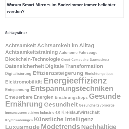
Warum Smart Mirrors im Badezimmer immer beliebter
werden?
Schlagwörter
Achtsamkeit
Achtsamkeit im Alltag
Achtsamkeitstraining
Autonome Fahrzeuge
Blockchain-Technologie
Cloud-Computing
Datenschutz
Datensicherheit
Digitale Transformation
Effizienzsteigerung
Digitalisierung
Einrichtungstipps
Energieeffizienz
Elektromobilität
Entspannungstechniken
Entspannung
Gesunde
Erneuerbare Energien
Ernährungstipps
Ernährung
Gesundheit
Gesundheitsvorsorge
Kreislaufwirtschaft
Immunsystem stärken
Industrie 4.0
Künstliche Intelligenz
Kryptowährungen
Modetrends
Nachhaltige
Luxusmode