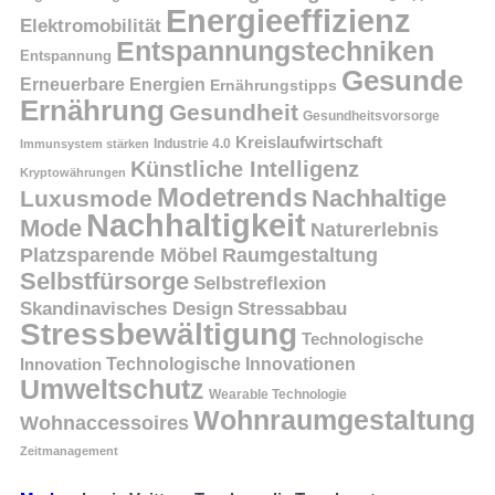
Energieeffizienz
Elektromobilität
Entspannungstechniken
Entspannung
Gesunde
Erneuerbare Energien
Ernährungstipps
Ernährung
Gesundheit
Gesundheitsvorsorge
Kreislaufwirtschaft
Immunsystem stärken
Industrie 4.0
Künstliche Intelligenz
Kryptowährungen
Modetrends
Nachhaltige
Luxusmode
Nachhaltigkeit
Mode
Naturerlebnis
Platzsparende Möbel
Raumgestaltung
Selbstfürsorge
Selbstreflexion
Skandinavisches Design
Stressabbau
Stressbewältigung
Technologische
Innovation
Technologische Innovationen
Umweltschutz
Wearable Technologie
Wohnraumgestaltung
Wohnaccessoires
Zeitmanagement