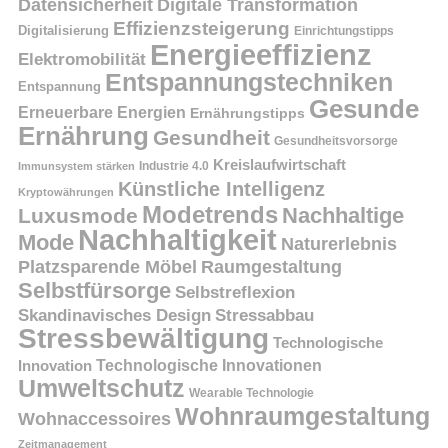
Datensicherheit
Digitale Transformation
Effizienzsteigerung
Digitalisierung
Einrichtungstipps
Energieeffizienz
Elektromobilität
Entspannungstechniken
Entspannung
Gesunde
Erneuerbare Energien
Ernährungstipps
Ernährung
Gesundheit
Gesundheitsvorsorge
Kreislaufwirtschaft
Immunsystem stärken
Industrie 4.0
Künstliche Intelligenz
Kryptowährungen
Modetrends
Nachhaltige
Luxusmode
Nachhaltigkeit
Mode
Naturerlebnis
Platzsparende Möbel
Raumgestaltung
Selbstfürsorge
Selbstreflexion
Skandinavisches Design
Stressabbau
Stressbewältigung
Technologische
Innovation
Technologische Innovationen
Umweltschutz
Wearable Technologie
Wohnraumgestaltung
Wohnaccessoires
Zeitmanagement