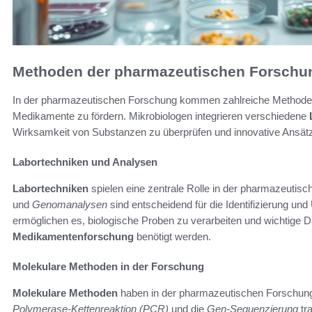
Methoden der pharmazeutischen Forschu
In der pharmazeutischen Forschung kommen zahlreiche Methoden
Medikamente zu fördern. Mikrobiologen integrieren verschiedene
Wirksamkeit von Substanzen zu überprüfen und innovative Ansätz
Labortechniken und Analysen
Labortechniken
spielen eine zentrale Rolle in der pharmazeutis
und
Genomanalysen
sind entscheidend für die Identifizierung u
ermöglichen es, biologische Proben zu verarbeiten und wichtige Da
Medikamentenforschung
benötigt werden.
Molekulare Methoden in der Forschung
Molekulare Methoden
haben in der pharmazeutischen Forschung
Polymerase-Kettenreaktion (PCR)
und die
Gen-Sequenzierung
tr