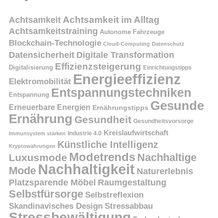
Achtsamkeit
Achtsamkeit im Alltag
Achtsamkeitstraining
Autonome Fahrzeuge
Blockchain-Technologie
Cloud-Computing
Datenschutz
Datensicherheit
Digitale Transformation
Effizienzsteigerung
Digitalisierung
Einrichtungstipps
Energieeffizienz
Elektromobilität
Entspannungstechniken
Entspannung
Gesunde
Erneuerbare Energien
Ernährungstipps
Ernährung
Gesundheit
Gesundheitsvorsorge
Kreislaufwirtschaft
Immunsystem stärken
Industrie 4.0
Künstliche Intelligenz
Kryptowährungen
Modetrends
Nachhaltige
Luxusmode
Nachhaltigkeit
Mode
Naturerlebnis
Platzsparende Möbel
Raumgestaltung
Selbstfürsorge
Selbstreflexion
Skandinavisches Design
Stressabbau
Stressbewältigung