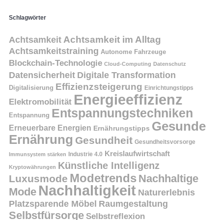
Schlagwörter
Achtsamkeit
Achtsamkeit im Alltag
Achtsamkeitstraining
Autonome Fahrzeuge
Blockchain-Technologie
Cloud-Computing
Datenschutz
Datensicherheit
Digitale Transformation
Effizienzsteigerung
Digitalisierung
Einrichtungstipps
Energieeffizienz
Elektromobilität
Entspannungstechniken
Entspannung
Gesunde
Erneuerbare Energien
Ernährungstipps
Ernährung
Gesundheit
Gesundheitsvorsorge
Kreislaufwirtschaft
Immunsystem stärken
Industrie 4.0
Künstliche Intelligenz
Kryptowährungen
Modetrends
Nachhaltige
Luxusmode
Nachhaltigkeit
Mode
Naturerlebnis
Platzsparende Möbel
Raumgestaltung
Selbstfürsorge
Selbstreflexion