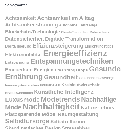
Schlagwörter
Achtsamkeit
Achtsamkeit im Alltag
Achtsamkeitstraining
Autonome Fahrzeuge
Blockchain-Technologie
Cloud-Computing
Datenschutz
Datensicherheit
Digitale Transformation
Effizienzsteigerung
Digitalisierung
Einrichtungstipps
Energieeffizienz
Elektromobilität
Entspannungstechniken
Entspannung
Gesunde
Erneuerbare Energien
Ernährungstipps
Ernährung
Gesundheit
Gesundheitsvorsorge
Kreislaufwirtschaft
Immunsystem stärken
Industrie 4.0
Künstliche Intelligenz
Kryptowährungen
Modetrends
Nachhaltige
Luxusmode
Nachhaltigkeit
Mode
Naturerlebnis
Platzsparende Möbel
Raumgestaltung
Selbstfürsorge
Selbstreflexion
Skandinavisches Design
Stressabbau