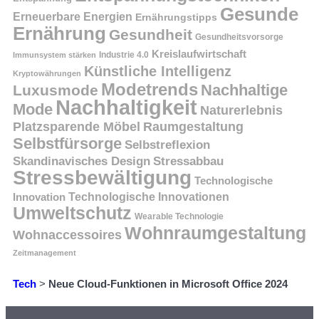
Gesunde
Erneuerbare Energien
Ernährungstipps
Ernährung
Gesundheit
Gesundheitsvorsorge
Kreislaufwirtschaft
Immunsystem stärken
Industrie 4.0
Künstliche Intelligenz
Kryptowährungen
Modetrends
Nachhaltige
Luxusmode
Nachhaltigkeit
Mode
Naturerlebnis
Platzsparende Möbel
Raumgestaltung
Selbstfürsorge
Selbstreflexion
Skandinavisches Design
Stressabbau
Stressbewältigung
Technologische
Innovation
Technologische Innovationen
Umweltschutz
Wearable Technologie
Wohnraumgestaltung
Wohnaccessoires
Zeitmanagement
Tech
>
Neue Cloud-Funktionen in Microsoft Office 2024