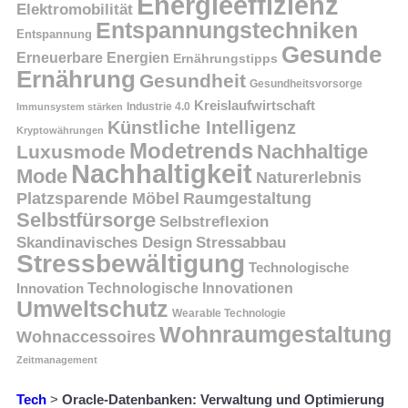
Energieeffizienz
Elektromobilität
Entspannungstechniken
Entspannung
Gesunde
Erneuerbare Energien
Ernährungstipps
Ernährung
Gesundheit
Gesundheitsvorsorge
Kreislaufwirtschaft
Immunsystem stärken
Industrie 4.0
Künstliche Intelligenz
Kryptowährungen
Modetrends
Nachhaltige
Luxusmode
Nachhaltigkeit
Mode
Naturerlebnis
Platzsparende Möbel
Raumgestaltung
Selbstfürsorge
Selbstreflexion
Skandinavisches Design
Stressabbau
Stressbewältigung
Technologische
Innovation
Technologische Innovationen
Umweltschutz
Wearable Technologie
Wohnraumgestaltung
Wohnaccessoires
Zeitmanagement
Tech
>
Oracle-Datenbanken: Verwaltung und Optimierung