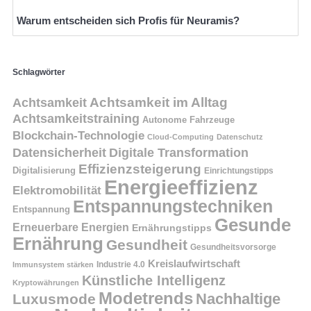
Warum entscheiden sich Profis für Neuramis?
Schlagwörter
Achtsamkeit
Achtsamkeit im Alltag
Achtsamkeitstraining
Autonome Fahrzeuge
Blockchain-Technologie
Cloud-Computing
Datenschutz
Datensicherheit
Digitale Transformation
Effizienzsteigerung
Digitalisierung
Einrichtungstipps
Energieeffizienz
Elektromobilität
Entspannungstechniken
Entspannung
Gesunde
Erneuerbare Energien
Ernährungstipps
Ernährung
Gesundheit
Gesundheitsvorsorge
Kreislaufwirtschaft
Immunsystem stärken
Industrie 4.0
Künstliche Intelligenz
Kryptowährungen
Modetrends
Nachhaltige
Luxusmode